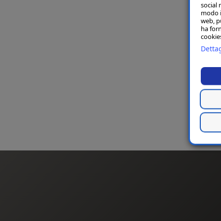
social 
modo in
web, p
ha forn
cookies
Dettag