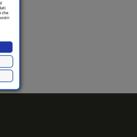
ul
dati
i che
nostri