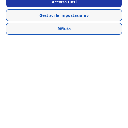
Accetta tutti
Scarica catalogo PDF
Gestisci le impostazioni ›
Rifiuta
INFO@MODAARGENTI.IT
+39 0734 902509
+39 0734 330727